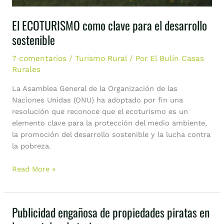
sostenible
El ECOTURISMO como clave para el desarrollo
sostenible
7 comentarios
/
Turismo Rural
/ Por
El Bulín Casas
Rurales
La Asamblea General de la Organización de las
Naciones Unidas (ONU) ha adoptado por fin una
resolución que reconoce que el ecoturismo es un
elemento clave para la protección del medio ambiente,
la promoción del desarrollo sostenible y la lucha contra
la pobreza.
Read More »
Publicidad engañosa de propiedades piratas en
Publicidad
engañosa