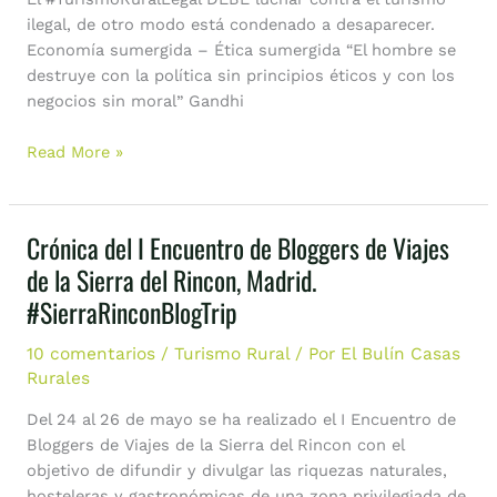
Factura
ilegal, de otro modo está condenado a desaparecer.
Economía sumergida – Ética sumergida “El hombre se
destruye con la política sin principios éticos y con los
negocios sin moral” Gandhi
Read More »
Crónica del I Encuentro de Bloggers de Viajes
Crónica
del
de la Sierra del Rincon, Madrid.
I
#SierraRinconBlogTrip
Encuentro
de
10 comentarios
/
Turismo Rural
/ Por
El Bulín Casas
Bloggers
Rurales
de
Del 24 al 26 de mayo se ha realizado el I Encuentro de
Viajes
Bloggers de Viajes de la Sierra del Rincon con el
de
objetivo de difundir y divulgar las riquezas naturales,
la
hosteleras y gastronómicas de una zona privilegiada de