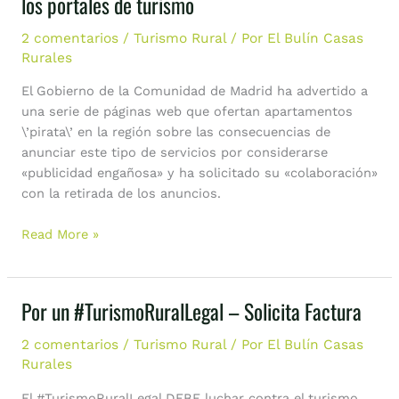
los portales de turismo
de
propiedades
2 comentarios
/
Turismo Rural
/ Por
El Bulín Casas
piratas
Rurales
en
El Gobierno de la Comunidad de Madrid ha advertido a
los
una serie de páginas web que ofertan apartamentos
portales
\’pirata\’ en la región sobre las consecuencias de
de
anunciar este tipo de servicios por considerarse
turismo
«publicidad engañosa» y ha solicitado su «colaboración»
con la retirada de los anuncios.
Read More »
Por un #TurismoRuralLegal – Solicita Factura
Por
un
2 comentarios
/
Turismo Rural
/ Por
El Bulín Casas
#TurismoRuralLegal
Rurales
–
Solicita
El #TurismoRuralLegal DEBE luchar contra el turismo