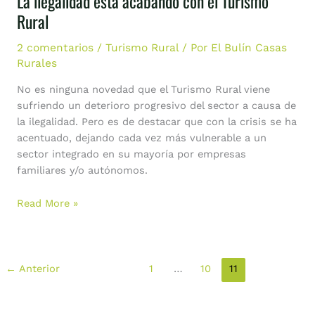
La ilegalidad está acabando con el Turismo
ilegalidad
Rural
está
acabando
2 comentarios
/
Turismo Rural
/ Por
El Bulín Casas
con
Rurales
el
No es ninguna novedad que el Turismo Rural viene
Turismo
sufriendo un deterioro progresivo del sector a causa de
Rural
la ilegalidad. Pero es de destacar que con la crisis se ha
acentuado, dejando cada vez más vulnerable a un
sector integrado en su mayoría por empresas
familiares y/o autónomos.
Read More »
←
Anterior
1
…
10
11