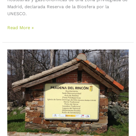
Sierra
Madrid, declarada Reserva de la Biosfera por la
del
UNESCO.
Rincon,
Madrid.
Read More »
#SierraRinconBlogTrip
Club
de
Producto
Reserva
de
la
Biosfera
Sierra
del
Rincón