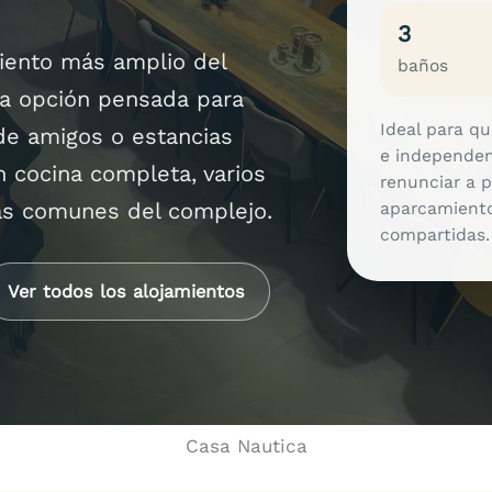
3
miento más amplio del
baños
a opción pensada para
Ideal para q
de amigos o estancias
e independen
 cocina completa, varios
renunciar a p
as comunes del complejo.
aparcamiento
compartidas.
Ver todos los alojamientos
Casa Nautica