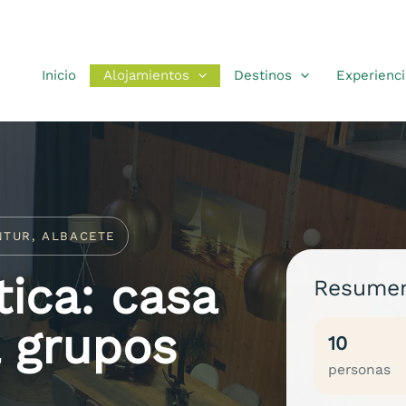
Inicio
Alojamientos
Destinos
Experienci
NTUR, ALBACETE
ica: casa
Resumen
a grupos
10
personas