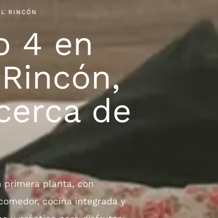
EL RINCÓN
o 4 en
 Rincón,
cerca de
n primera planta, con
 comedor, cocina integrada y