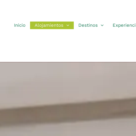
a del Rincón | Apartamento 
Inicio
Alojamientos
Destinos
Experienci