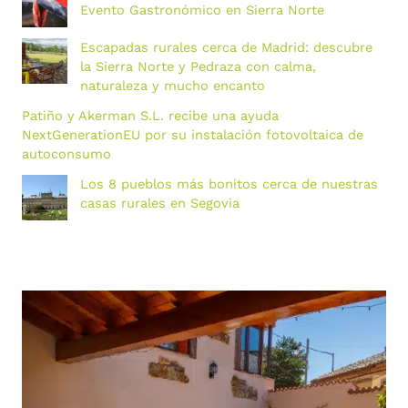
Evento Gastronómico en Sierra Norte
Escapadas rurales cerca de Madrid: descubre
la Sierra Norte y Pedraza con calma,
naturaleza y mucho encanto
Patiño y Akerman S.L. recibe una ayuda
NextGenerationEU por su instalación fotovoltaica de
autoconsumo
Los 8 pueblos más bonitos cerca de nuestras
casas rurales en Segovia