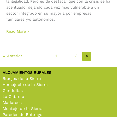
la ilegalidad. Pero es de destacar que con la crisis se ha
acentuado, dejando cada vez más vulnerable a un
sector integrado en su mayoría por empresas
familiares y/o autónomos.
Read More »
←
Anterior
1
…
3
4
ALOJAMIENTOS RURALES
Braojos de la Sierra
Horcajuelo de la Sierra
Gandullas
La Cabrera
Madarcos
Montejo de la Sierra
Paredes de Buitrago