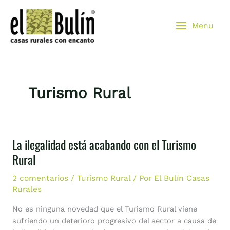
Ir
al
Menu
contenido
Turismo Rural
La ilegalidad está acabando con el Turismo
La
ilegalidad
Rural
está
acabando
2 comentarios
/
Turismo Rural
/ Por
El Bulín Casas
con
Rurales
el
No es ninguna novedad que el Turismo Rural viene
Turismo
sufriendo un deterioro progresivo del sector a causa de
Rural