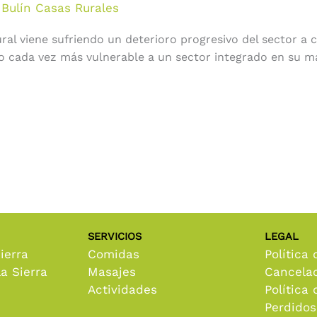
 Bulín Casas Rurales
l viene sufriendo un deterioro progresivo del sector a ca
do cada vez más vulnerable a un sector integrado en su m
SERVICIOS
LEGAL
ierra
Comidas
Política 
a Sierra
Masajes
Cancela
Actividades
Política
Perdidos