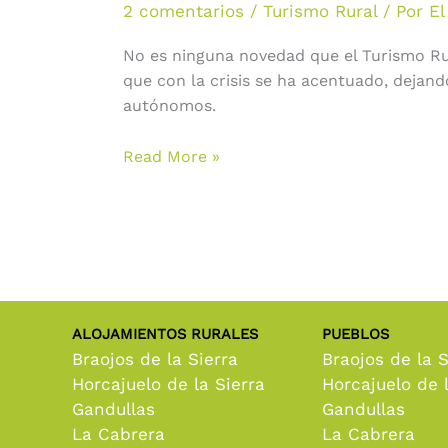
2 comentarios
/
Turismo Rural
/ Por
El
está
acabando
No es ninguna novedad que el Turismo Rura
con
que con la crisis se ha acentuado, dejan
el
autónomos.
Turismo
Rural
Read More »
ALOJAMIENTOS RURALES
PUEBLOS
Braojos de la Sierra
Braojos de la S
Horcajuelo de la Sierra
Horcajuelo de l
Gandullas
Gandullas
La Cabrera
La Cabrera