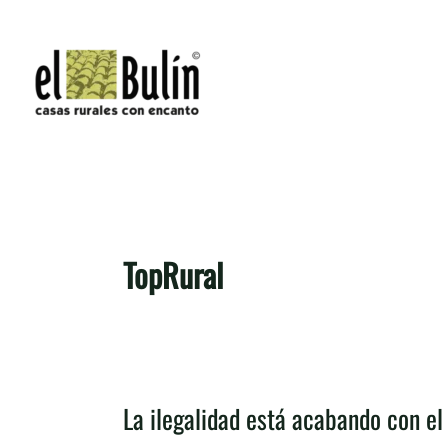
Ir
al
contenido
TopRural
La ilegalidad está acabando con el
La
ilegalidad