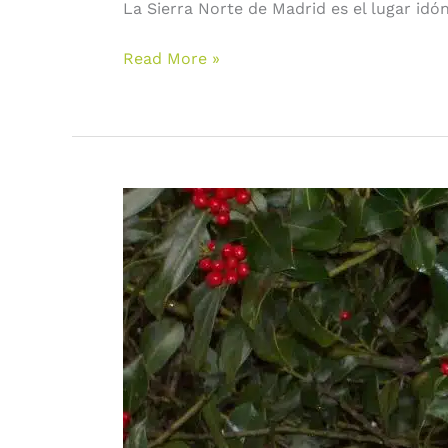
La Sierra Norte de Madrid es el lugar idó
Read More »
Robregordo
un
pueblo
encantador
que
desborda
naturaleza