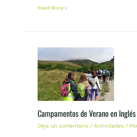
Read More »
Campamentos
de
Verano
en
Inglés
en
la
Sierra
Campamentos de Verano en Inglés e
Norte
de
Deja un comentario
/
Actividades
/ Po
Madrid